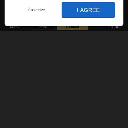
Réalisation de terrasse
I AGREE
Customize
Menu
Infos
Contact
Revêtement de sols
Fermer
Fermer
Fermer
Accueil
Langue
Nos prestations
Choisir la langue
Chape à carreler
Faïence
Fr
En