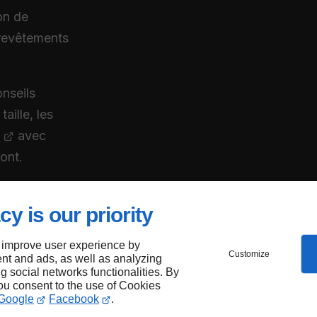
ion de
 revêtements
nseils
aille, les
x
avec
ont.
cy is our priority
aux
 improve user experience by
Customize
nt and ads, as well as analyzing
ng social networks functionalities. By
you consent to the use of Cookies
ront
Google
Facebook
.