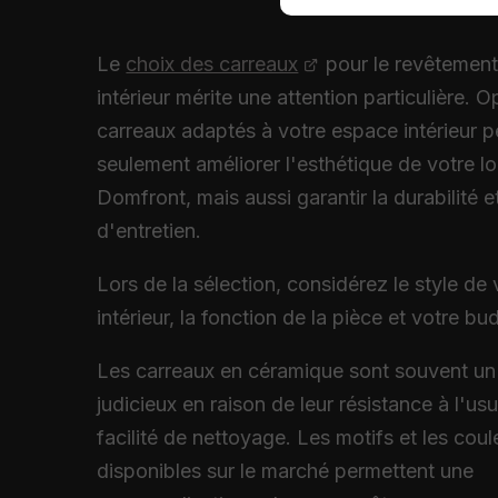
Le
choix des carreaux
pour le revêtement
intérieur mérite une attention particulière. 
carreaux adaptés à votre espace intérieur 
seulement améliorer l'esthétique de votre 
Domfront, mais aussi garantir la durabilité et 
d'entretien.
Lors de la sélection, considérez le style de 
intérieur, la fonction de la pièce et votre bu
Les carreaux en céramique sont souvent un
judicieux en raison de leur résistance à l'usu
facilité de nettoyage. Les motifs et les coul
disponibles sur le marché permettent une