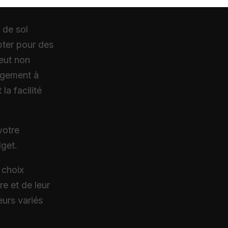
 de sol
Opter pour des
peut non
logement à
la facilité
votre
dget.
 choix
re et de leur
eurs variés