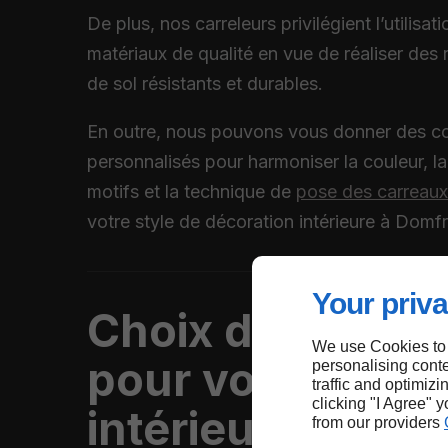
De plus, nos carreleurs privilégient l’utilisat
matériaux de qualité en vue de réaliser des
de sol résistants et durables.
En outre, nous pouvons vous donner des co
personnalisés pour harmoniser la couleur, la t
motifs et la technique de
pose des carreau
votre style de décoration intérieure à Domfr
Your priva
Choix des carre
We use Cookies to
pour votre sol
personalising conte
traffic and optimizi
clicking "I Agree" 
intérieur à Domf
from our providers