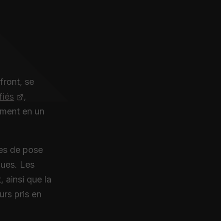
ront, se
fiés
,
timent en un
ues de pose
ques. Les
, ainsi que la
urs pris en